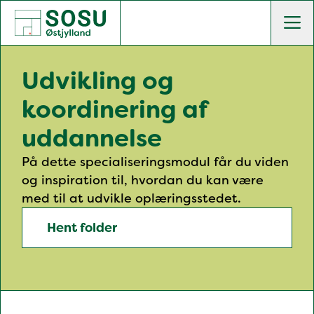
SOSU Østjylland | Gør dig klogere på livet
Men
Udvikling og
koordinering af
uddannelse
På dette specialiseringsmodul får du viden
og inspiration til, hvordan du kan være
med til at udvikle oplæringsstedet.
Hent folder