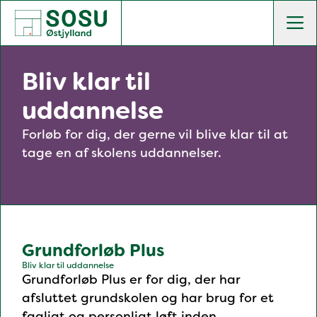
SOSU Østjylland | Gør dig klogere på livet
Men
Bliv klar til
uddannelse
Forløb for dig, der gerne vil blive klar til at
tage en af skolens uddannelser.
Grundforløb Plus
Bliv klar til uddannelse
Grundforløb Plus er for dig, der har
afsluttet grundskolen og har brug for et
fagligt og personligt løft inden