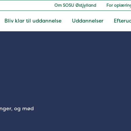
Om SOSU Østjylland
For oplærin
Bliv klar til uddannelse
Uddannelser
Efteru
inger, og mød