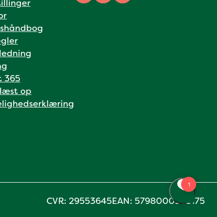
illinger
or
shåndbog
gler
ledning
ng
t 365
 læst op
lighedserklæring
CVR: 29553645
EAN: 5798000558175