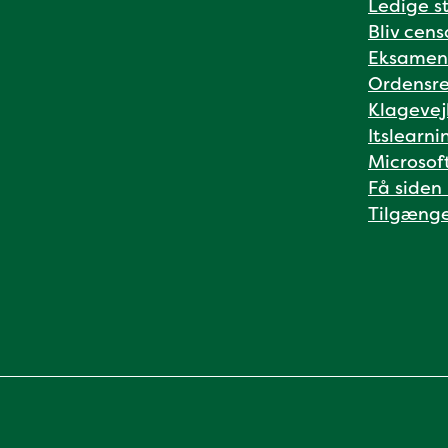
Ledige st
Bliv cens
Eksamen
Ordensre
Klagevej
Itslearni
Microsof
Få siden
Tilgænge