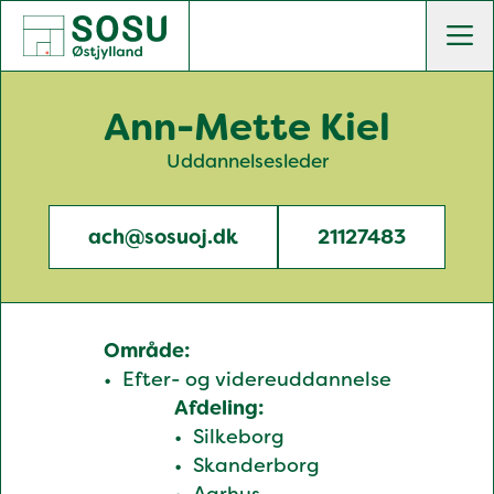
SOSU Østjylland | Gør dig klogere på livet
Men
Ann-Mette Kiel
Uddannelsesleder
ach@sosuoj.dk
21127483
Område:
Efter- og videreuddannelse
Afdeling:
Silkeborg
Skanderborg
Aarhus