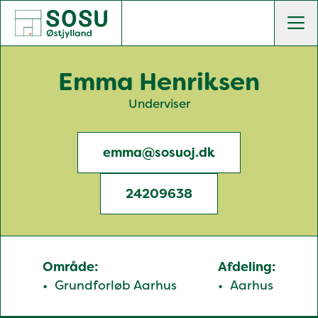
SOSU Østjylland | Gør dig klogere på livet
Men
Emma Henriksen
Underviser
emma@sosuoj.dk
24209638
Område:
Afdeling:
Grundforløb Aarhus
Aarhus