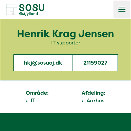
SOSU Østjylland | Gør dig klogere på livet
Men
Henrik Krag Jensen
IT supporter
hkj@sosuoj.dk
21159027
Område:
Afdeling:
IT
Aarhus