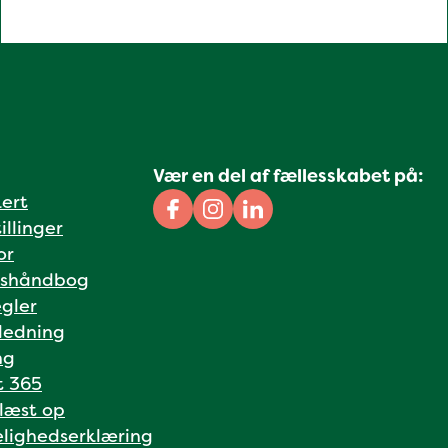
Vær en del af fællesskabet på:
kert
Facebook
Instagram
Linkedin
illinger
or
shåndbog
gler
ledning
ng
t 365
 læst op
lighedserklæring