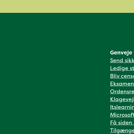
Genveje
Send sik
Ledige st
Bliv cens
Eksamen
Ordensre
Klagevej
Itslearni
Microsof
Få siden
Tilgænge