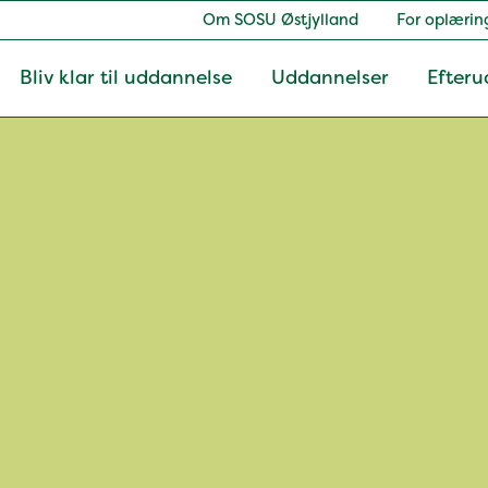
Om SOSU Østjylland
For oplærin
Bliv klar til uddannelse
Uddannelser
Efteru