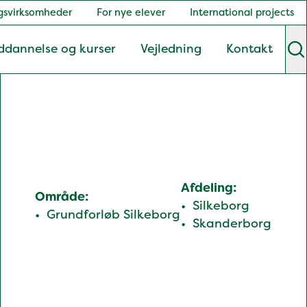
gsvirksomheder
For nye elever
International projects
ddannelse og kurser
Vejledning
Kontakt
S
Afdeling:
Område:
Silkeborg
Grundforløb Silkeborg
Skanderborg