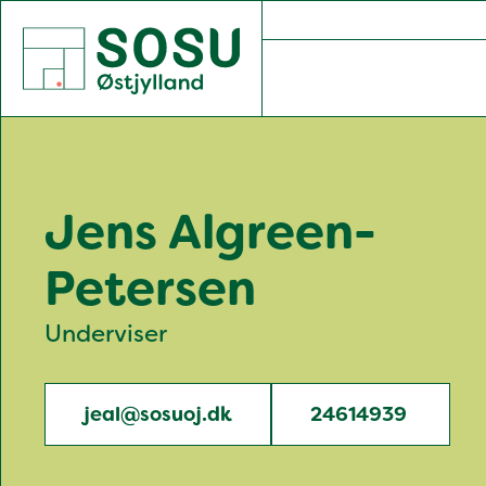
SOSU Østjylland | Gør dig klogere på livet
Jens Algreen-
Petersen
Underviser
jeal@sosuoj.dk
24614939