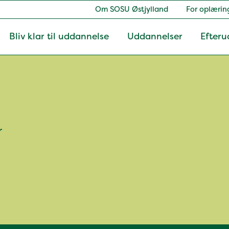
Om SOSU Østjylland
For oplærin
Bliv klar til uddannelse
Uddannelser
Efteru
r