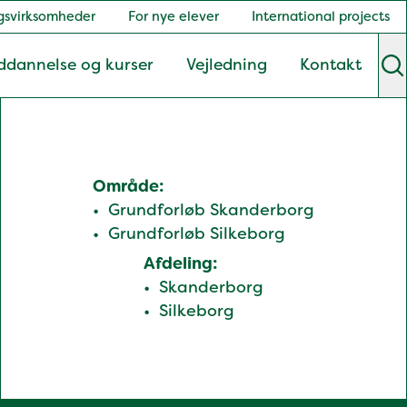
gsvirksomheder
For nye elever
International projects
ddannelse og kurser
Vejledning
Kontakt
S
Område:
Grundforløb Skanderborg
Grundforløb Silkeborg
Afdeling:
Skanderborg
Silkeborg