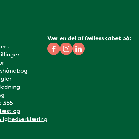
Vær en del af fællesskabet på:
kert
Facebook
Instagram
Linkedin
illinger
or
shåndbog
gler
ledning
ng
t 365
 læst op
lighedserklæring