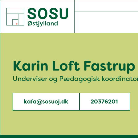
SOSU Østjylland | Gør dig klogere på livet
Karin Loft Fastrup
Underviser og Pædagogisk koordinato
kafa@sosuoj.dk
20376201