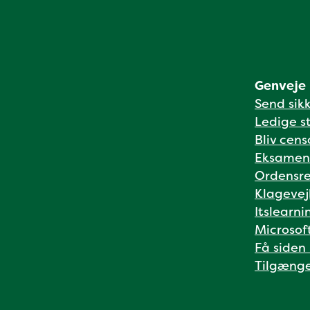
Genveje
Send sik
Ledige st
Bliv cens
Eksamen
Ordensre
Klagevej
Itslearni
Microsof
Få siden
Tilgænge