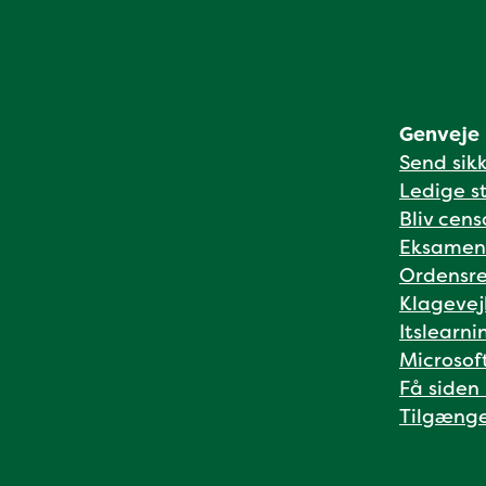
Genveje
Send sik
Ledige st
Bliv cens
Eksamen
Ordensre
Klagevej
Itslearni
Microsof
Få siden
Tilgænge