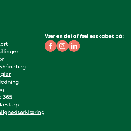
Vær en del af fællesskabet på:
kert
Facebook
Instagram
Linkedin
illinger
or
shåndbog
gler
ledning
ng
t 365
 læst op
lighedserklæring