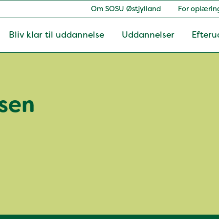
Om SOSU Østjylland
For oplærin
Bliv klar til uddannelse
Uddannelser
Efteru
ksen