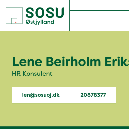
SOSU Østjylland | Gør dig klogere på livet
Lene Beirholm Eri
HR Konsulent
len@sosuoj.dk
20878377