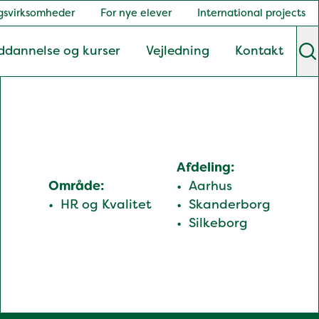
gsvirksomheder
For nye elever
International projects
ddannelse og kurser
Vejledning
Kontakt
S
Afdeling:
Område:
Aarhus
HR og Kvalitet
Skanderborg
Silkeborg