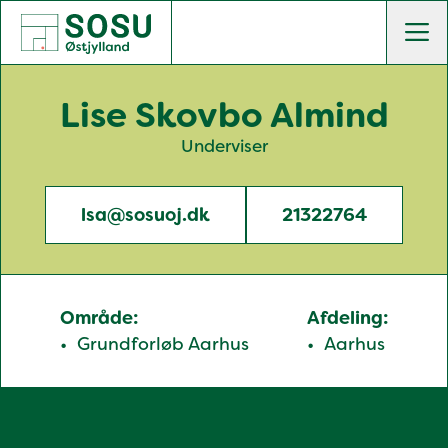
SOSU Østjylland | Gør dig klogere på livet
Men
Lise Skovbo Almind
Underviser
lsa@sosuoj.dk
21322764
Område:
Afdeling:
Grundforløb Aarhus
Aarhus