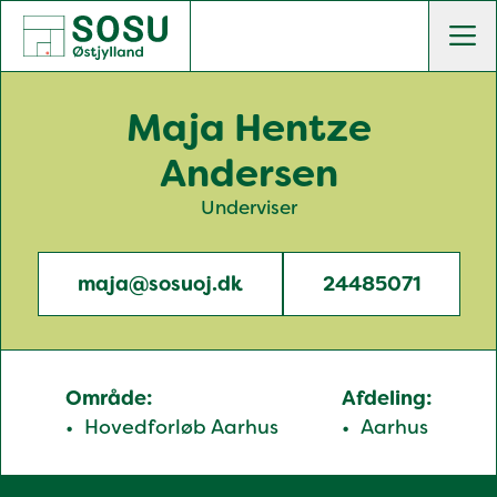
SOSU Østjylland | Gør dig klogere på livet
Men
Maja Hentze
Andersen
Underviser
maja@sosuoj.dk
24485071
Område:
Afdeling:
Hovedforløb Aarhus
Aarhus