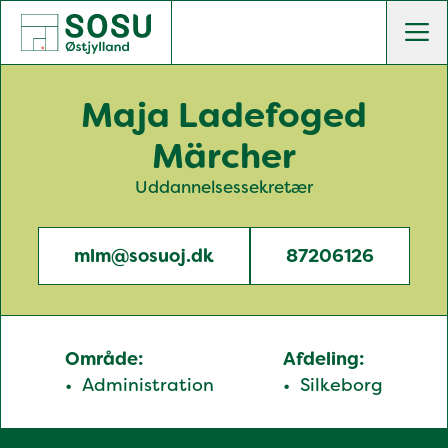
SOSU Østjylland | Gør dig klogere på livet
Men
Maja Ladefoged
Märcher
Uddannelsessekretær
mlm@sosuoj.dk
87206126
Område:
Afdeling:
Administration
Silkeborg