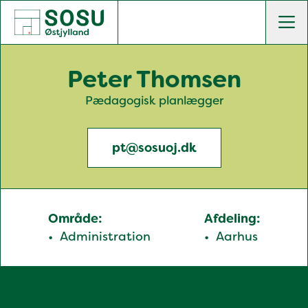
SOSU Østjylland | Gør dig klogere på livet
Men
Peter Thomsen
Pædagogisk planlægger
pt@sosuoj.dk
Område:
Afdeling:
Administration
Aarhus