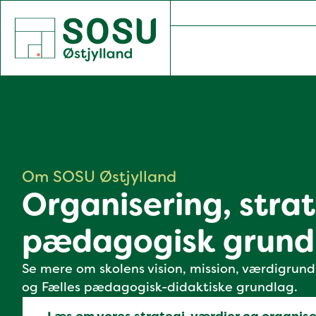
SOSU Østjylland | Gør dig klogere på livet
Om SOSU Østjylland
Organisering, stra
pædagogisk grund
Se mere om skolens vision, mission, værdigrund
og Fælles pædagogisk-didaktiske grundlag.