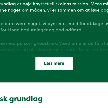
ndlag er nøje knyttet til skolens mission. Mens mi
erne noget om måden, vi er sammen om at løse op
ke bare være noget, vi pynter os med for at tage o
for kloge beslutninger og god adfærd.
ne med personlighedstræk. Værdierne er de få, st
tion i et og alt. Værdierne er vores fælles etiske 
p til værdierne - og vi bruger dem ikke til at måle
Læs mere
ærdigrundlaget os med, hvordan vi samarbejder so
 opgaver, og hvordan vi navigerer og udvikler os 
sk grundlag