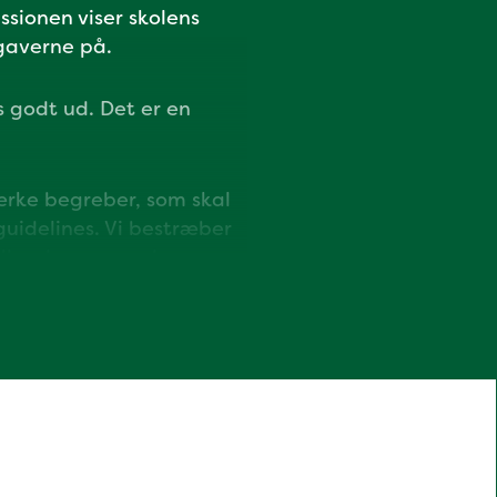
ssionen viser skolens
gaverne på.
s godt ud. Det er en
ærke begreber, som skal
guidelines. Vi bestræber
 eller dømme andre.
m kollegaer, hvordan vi
gennem: