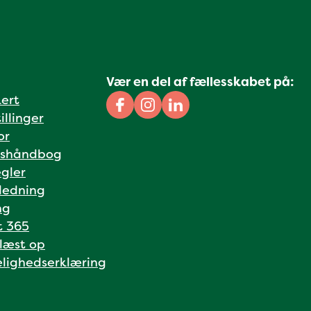
Vær en del af fællesskabet på:
kert
Facebook
Instagram
Linkedin
illinger
or
shåndbog
gler
ledning
ng
t 365
 læst op
lighedserklæring