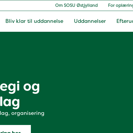
Om SOSU Østjylland
For oplærin
Bliv klar til uddannelse
Uddannelser
Efteru
tegi og
lag
lag, organisering