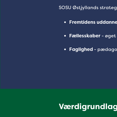
SOSU Østjyllands strateg
Fremtidens uddanne
Fællesskaber
- øget
Faglighed
- pædagog
Værdigrundla