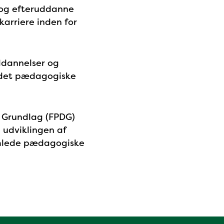
 og efteruddanne
arriere inden for
ddannelser og
, det pædagogiske
 Grundlag (FPDG)
 udviklingen af
amlede pædagogiske