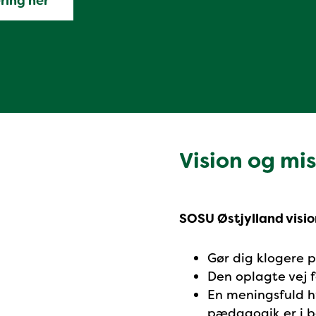
ring her
Vision og mi
SOSU Østjylland visio
Gør dig klogere p
Den oplagte vej f
En meningsfuld h
pædagogik er i 