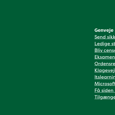
Genveje
Send sik
Ledige st
Bliv cens
Eksamen
Ordensre
Klagevej
Itslearni
Microsof
Få siden
Tilgænge