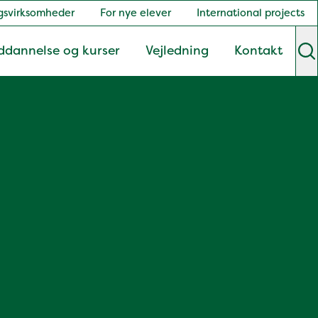
gsvirksomheder
For nye elever
International projects
ddannelse og kurser
Vejledning
Kontakt
S