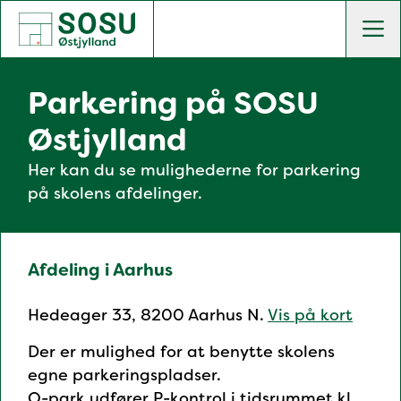
SOSU Østjylland | Gør dig klogere på livet
Men
Parkering på SOSU
Østjylland
Her kan du se mulighederne for parkering
på skolens afdelinger.
Afdeling i Aarhus
Hedeager 33, 8200 Aarhus N.
Vis på kort
Der er mulighed for at benytte skolens
egne parkeringspladser.
Q-park udfører P-kontrol i tidsrummet kl.