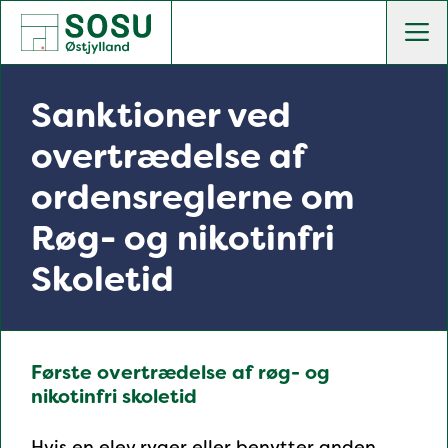
SOSU Østjylland | Gør dig klogere på livet
Men
Sanktioner ved
overtrædelse af
ordensreglerne om
Røg- og nikotinfri
Skoletid
Første overtrædelse af røg- og
nikotinfri skoletid
Hvis en elev ryger eller benytter anden