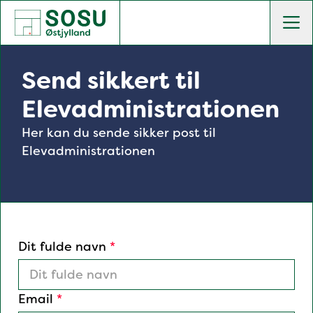
SOSU Østjylland | Gør dig klogere på livet
Men
Send sikkert til
Elevadministrationen
Her kan du sende sikker post til
Elevadministrationen
Dit fulde navn
*
Email
*