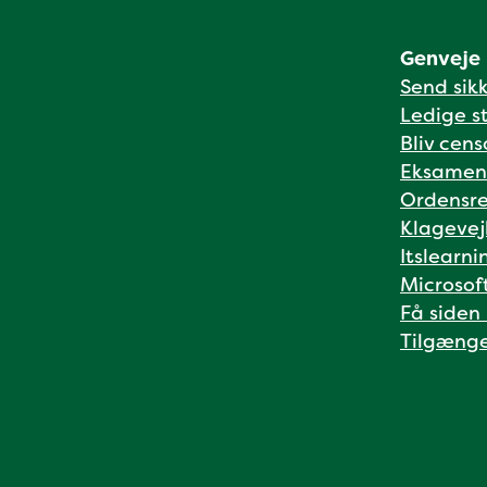
Genveje
Send sik
Ledige st
Bliv cens
Eksamen
Ordensre
Klagevej
Itslearni
Microsof
Få siden
Tilgænge