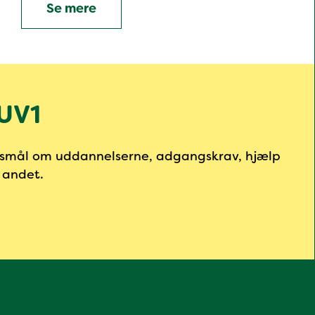
Se mere
EUV1
rgsmål om uddannelserne, adgangskrav, hjælp
t andet.