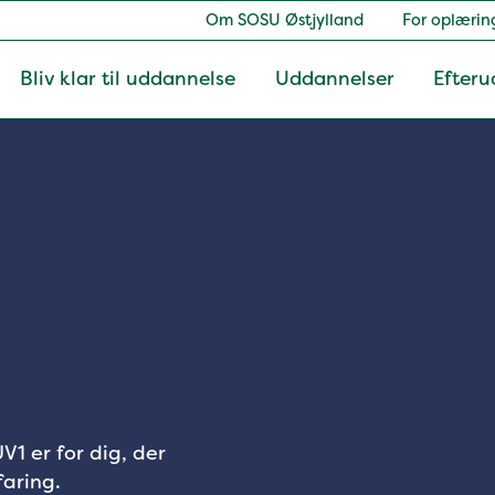
Om SOSU Østjylland
For oplærin
Bliv klar til uddannelse
Uddannelser
Efteru
1 er for dig, der
faring.