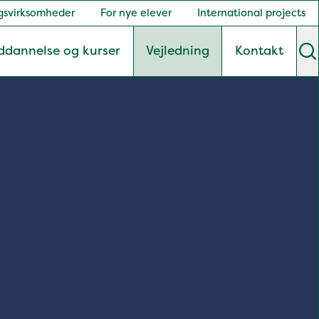
gsvirksomheder
For nye elever
International projects
ddannelse og kurser
Vejledning
Kontakt
S