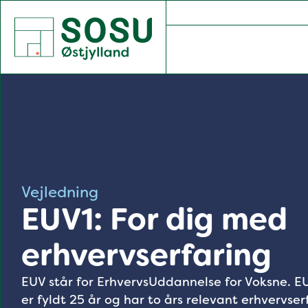
SOSU Østjylland | Gør dig klogere på livet
Vejledning
EUV1: For dig med
erhvervserfaring
EUV står for ErhvervsUddannelse for Voksne. EUV
er fyldt 25 år og har to års relevant erhvervser