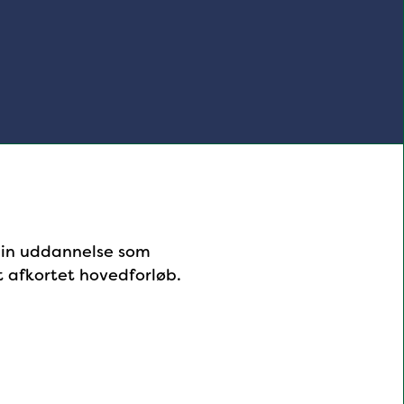
 din uddannelse som
t afkortet hovedforløb.