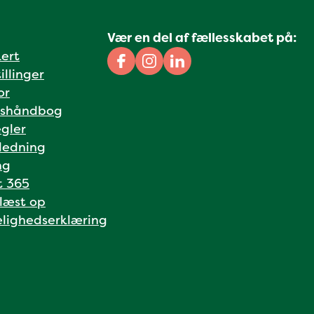
Vær en del af fællesskabet på:
kert
Facebook
Instagram
Linkedin
illinger
or
shåndbog
gler
ledning
ng
t 365
 læst op
lighedserklæring