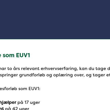
e som EUV1
 har to års relevant erhvervserfaring, kan du tage
 springer grundforløb og oplæring over, og tager e
sesforløb som EUV1:
hjælper
på 17 uger
nt
på 42 uger