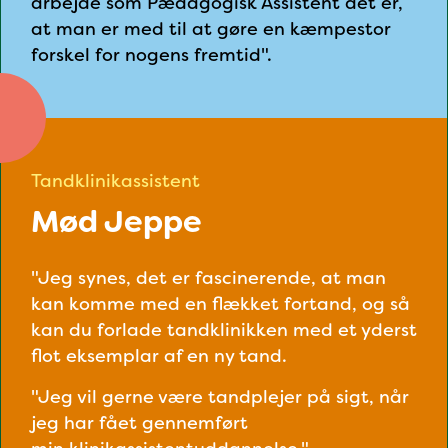
arbejde som Pædagogisk Assistent det er,
at man er med til at gøre en kæmpestor
forskel for nogens fremtid".
Tandklinikassistent
Mød Jeppe
"Jeg synes, det er fascinerende, at man
kan komme med en flækket fortand, og så
kan du forlade tandklinikken med et yderst
flot eksemplar af en ny tand.
"Jeg vil gerne være tandplejer på sigt, når
jeg har fået gennemført