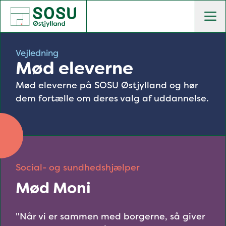
SOSU Østjylland | Gør dig klogere på livet
Men
Vejledning
Mød eleverne
Mød eleverne på SOSU Østjylland og hør
dem fortælle om deres valg af uddannelse.
Social- og sundhedshjælper
Mød Moni
"Når vi er sammen med borgerne, så giver