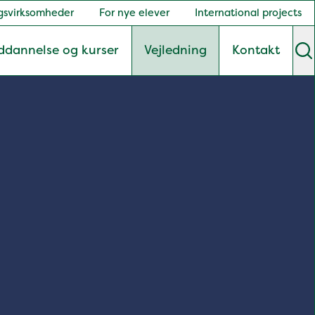
gsvirksomheder
For nye elever
International projects
ddannelse og kurser
Vejledning
Kontakt
S