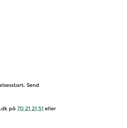
sesstart. Send
e.dk på
70 21 21 51
eller