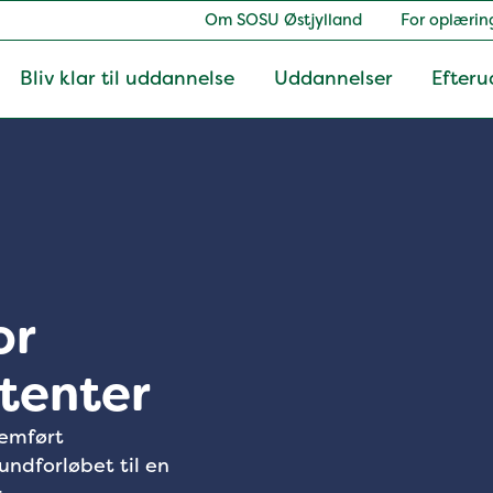
Om SOSU Østjylland
For oplærin
Bliv klar til uddannelse
Uddannelser
Efteru
or
tenter
nemført
ndforløbet til en