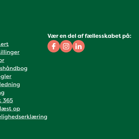
Vær en del af fællesskabet på:
kert
Facebook
Instagram
Linkedin
illinger
or
shåndbog
gler
ledning
ng
t 365
 læst op
lighedserklæring