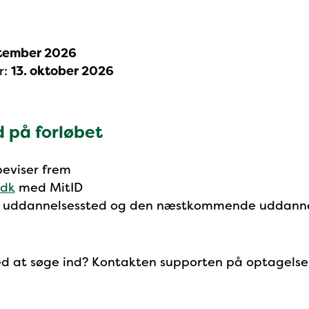
ptember 2026
r:
13. oktober 2026
 på forløbet
eviser frem
.dk
med MitID
 uddannelsessted og den næstkommende uddannel
ed at søge ind? Kontakten supporten på optagels