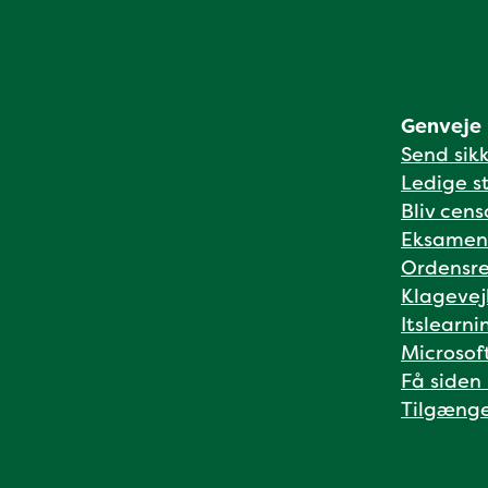
Genveje
Send sik
Ledige st
Bliv cens
Eksamen
Ordensre
Klagevej
Itslearni
Microsof
Få siden
Tilgænge