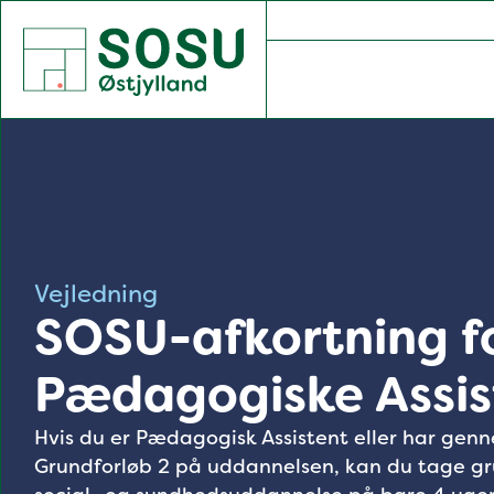
SOSU Østjylland | Gør dig klogere på livet
Vejledning
SOSU-afkortning f
Pædagogiske Assis
Hvis du er Pædagogisk Assistent eller har gen
Grundforløb 2 på uddannelsen, kan du tage gru