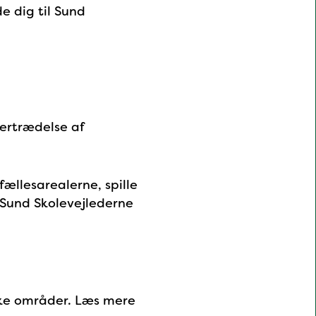
e dig til Sund
vertrædelse af
ællesarealerne, spille
l Sund Skolevejlederne
kke områder. Læs mere