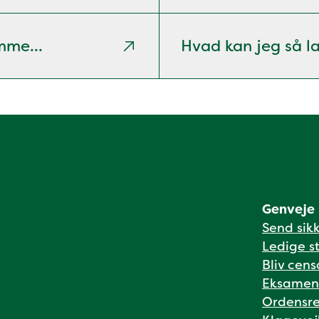
mme...
Hvad kan jeg så l
Genveje
Send sik
Ledige st
Bliv cens
Eksamen
Ordensre