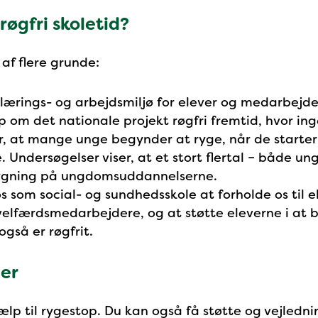
røgfri skoletid?
 af flere grunde:
t lærings- og arbejdsmiljø for elever og medarbejde
op om det nationale projekt røgfri fremtid, hvor in
r, at mange unge begynder at ryge, når de starter
ndersøgelser viser, at et stort flertal – både ung
ygning på ungdomsuddannelserne.
 os som social- og sundhedsskole at forholde os til 
elfærdsmedarbejdere, og at støtte eleverne i at bli
gså er røgfrit.
ner
ælp til rygestop. Du kan også få støtte og vejlednin