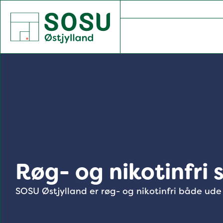
SOSU Østjylland | Gør dig klogere på livet
Røg- og nikotinfri 
SOSU Østjylland er røg- og nikotinfri både ude