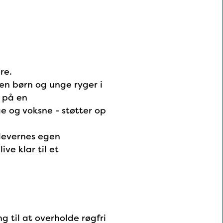
re.
gen børn og unge ryger i
 på en
e og voksne - støtter op
elevernes egen
ve klar til et
g til at overholde røgfri