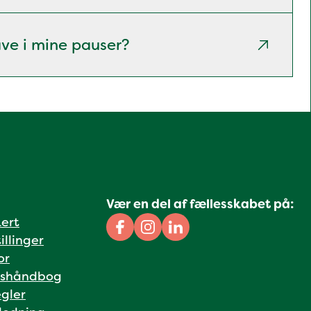
ave i mine pauser?
Vær en del af fællesskabet på:
kert
Facebook
Instagram
Linkedin
illinger
or
shåndbog
gler