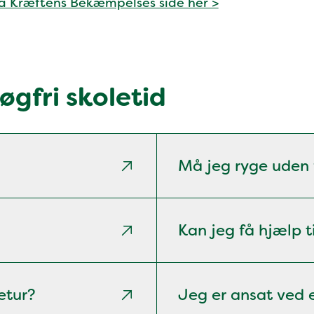
å Kræftens Bekæmpelses side her >
gfri skoletid
Må jeg ryge uden f
Kan jeg få hjælp t
etur?
Jeg er ansat ved e