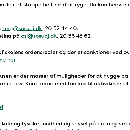
 ønsker at stoppe helt med at ryge. Du kan henvend
å
smg@sosuoj.dk
, 20 52 44 40.
stina
på
csi@sosuoj.dk
, 20 36 43 62.
 af skolens ordensregler og der er sanktioner ved o
ne her
usen er der masser af muligheder for at hygge på f
ance osv. Kom gerne med forslag til aktiviteter ti
d
tale og fysiske sundhed og trivsel på en lang ræ