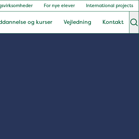
gsvirksomheder
For nye elever
International projects
ddannelse og kurser
Vejledning
Kontakt
S