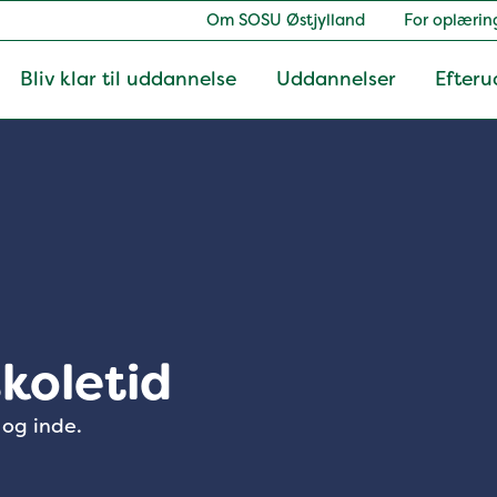
Om SOSU Østjylland
For oplærin
Bliv klar til uddannelse
Uddannelser
Efteru
skoletid
 og inde.