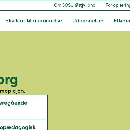
Om SOSU Østjylland
For oplærin
Bliv klar til uddannelse
Uddannelser
Efteru
org
emmeplejen.
deregående
uropædagogisk