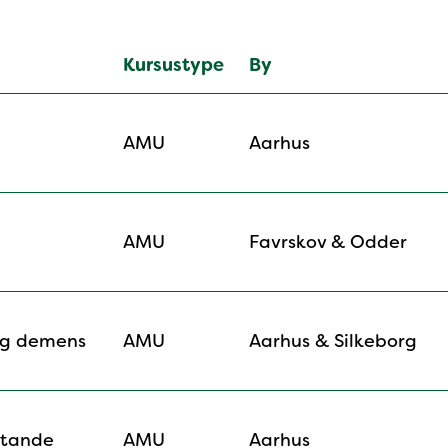
Kursustype
By
AMU
Aarhus
AMU
Favrskov & Odder
og demens
AMU
Aarhus & Silkeborg
stande
AMU
Aarhus